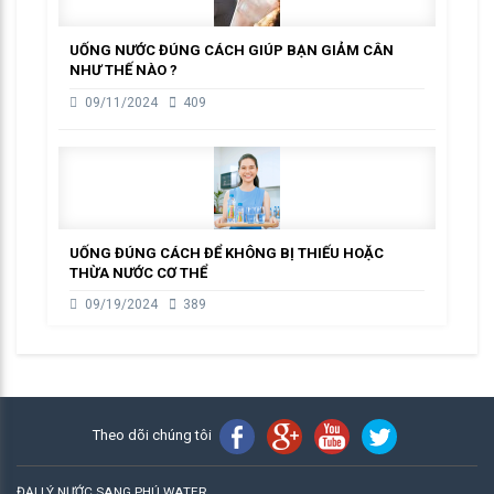
UỐNG NƯỚC ĐÚNG CÁCH GIÚP BẠN GIẢM CÂN
NHƯ THẾ NÀO ?
09/11/2024
409
UỐNG ĐÚNG CÁCH ĐỂ KHÔNG BỊ THIẾU HOẶC
THỪA NƯỚC CƠ THỂ
09/19/2024
389
Theo dõi chúng tôi
ĐẠI LÝ NƯỚC SANG PHÚ WATER